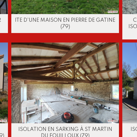
R
ITE D'UNE MAISON EN PIERRE DE GATINE
C
(79)
IS
ISOLATION EN SARKING À ST MARTIN
IS
9)
DU FOUILLOUX (79)